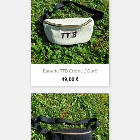
Banane TTB Crème / Doré
Prix
49,00 €