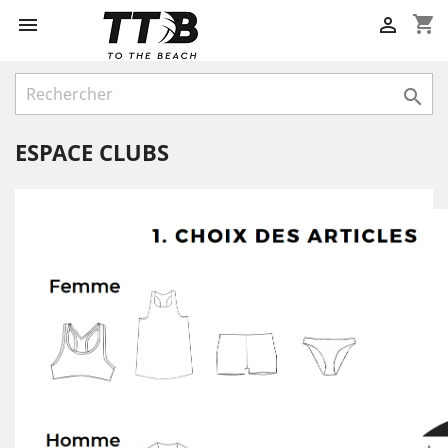
shopping_cart



ESPACE CLUBS