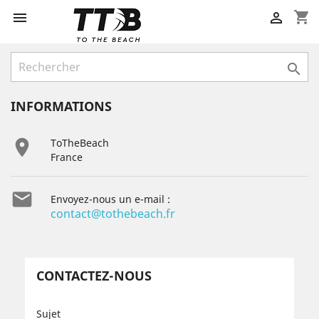
shopping_cart



INFORMATIONS

ToTheBeach
France

Envoyez-nous un e-mail :
contact@tothebeach.fr
CONTACTEZ-NOUS
Sujet