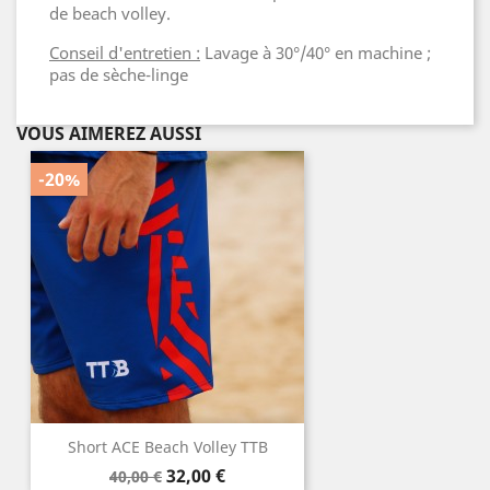
de beach volley.
Conseil d'entretien :
Lavage à 30°/40° en machine ;
pas de sèche-linge
VOUS AIMEREZ AUSSI
-20%
Short ACE Beach Volley TTB
Prix
Prix
32,00 €
40,00 €