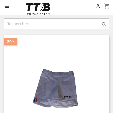
shopping_cart



-20%