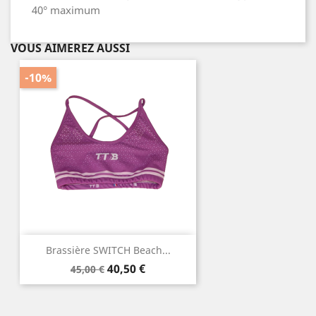
40° maximum
VOUS AIMEREZ AUSSI
-10%
Brassière SWITCH Beach...
Prix
Prix
40,50 €
45,00 €
de
base