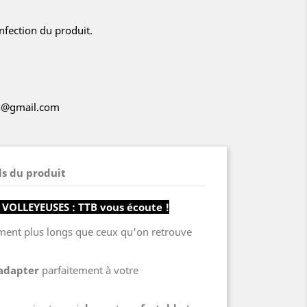
nfection du produit.
ch@gmail.com
ls du produit
VOLLEYEUSES : TTB vous écoute !
ement plus longs que ceux qu'on retrouve
'adapter
parfaitement à votre