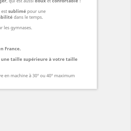
ger
, qui est aussi
doux
et
confortable
!
 est
sublimé
pour une
bilité
dans le temps.
ur les gymnases.
en France.
 une taille supérieure à votre taille
lave en machine à 30° ou 40° maximum