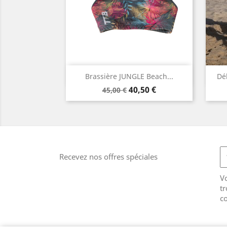
Aperçu rapide

Brassière JUNGLE Beach...
Dé
Prix
Prix
40,50 €
45,00 €
de
base
Recevez nos offres spéciales
V
tr
co