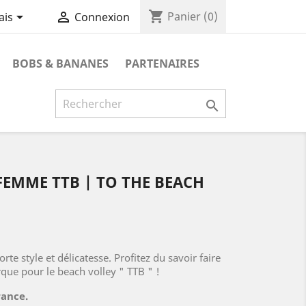
shopping_cart


Panier
(0)
ais
Connexion
BOBS & BANANES
PARTENAIRES

EMME TTB | TO THE BEACH
e style et délicatesse. Profitez du savoir faire
que pour le beach volley " TTB " !
rance.