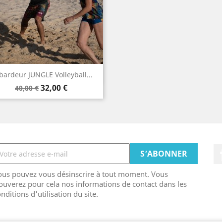
Aperçu rapide

bardeur JUNGLE Volleyball...
Prix
Prix
32,00 €
40,00 €
de
base
ous pouvez vous désinscrire à tout moment. Vous
ouverez pour cela nos informations de contact dans les
nditions d'utilisation du site.