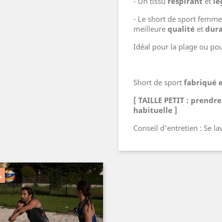
- Un tissu
respirant
et
lé
- Le short de sport femme
meilleure
qualité
et
dura
Idéal pour la plage ou po
Short de sport
fabriqué 
[ TAILLE PETIT : prendre
habituelle ]
Conseil d'entretien : Se 
%