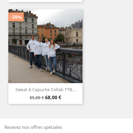
de
base
-20%
Sweat À Capuche Collab TTB...
Prix
Prix
68,00 €
85,00 €
de
base
Recevez nos offres spéciales