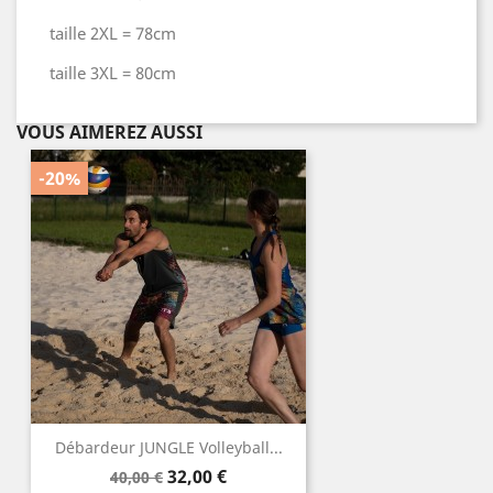
taille 2XL = 78cm
taille 3XL = 80cm
VOUS AIMEREZ AUSSI
-20%
Débardeur JUNGLE Volleyball...
Prix
Prix
32,00 €
40,00 €