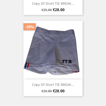
Copy Of Short TIE BREAK...
Regular
Price
€28.00
€35.00
price
-20%
Copy Of Short TIE BREAK...
Regular
Price
€28.00
€35.00
price