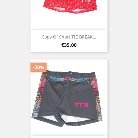
Copy Of Short TIE BREAK...
Price
€35.00
-20%