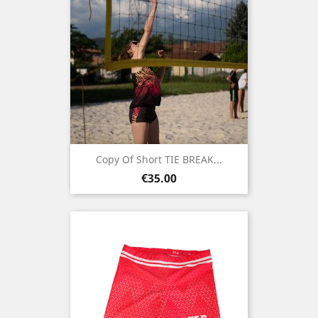
Copy Of Short TIE BREAK...
Price
€35.00