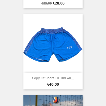
Regular
Price
€28.00
€35.00
price
Copy Of Short TIE BREAK...
Price
€40.00