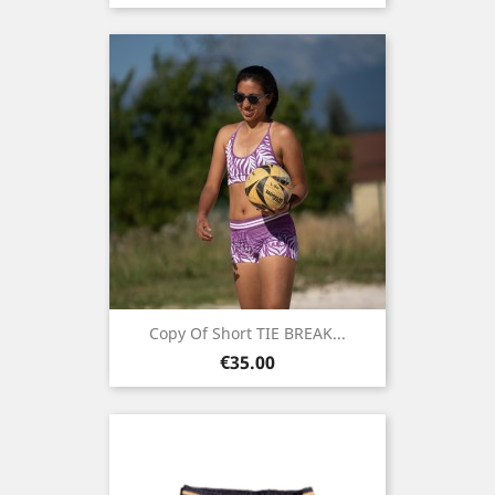
Copy Of Short TIE BREAK...
Price
€35.00