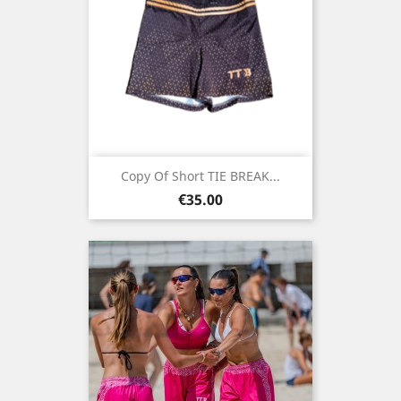
Copy Of Short TIE BREAK...
Price
€35.00