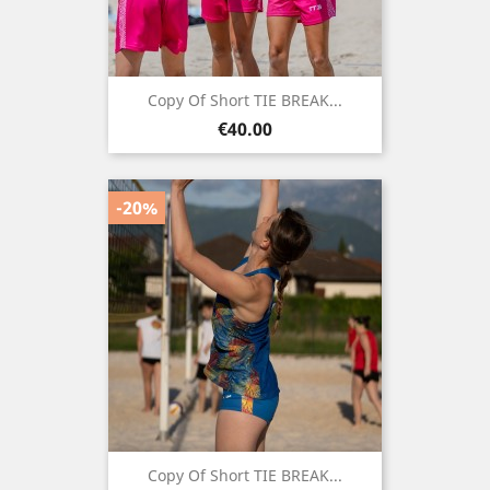
Copy Of Short TIE BREAK...
Price
€40.00
-20%
Copy Of Short TIE BREAK...