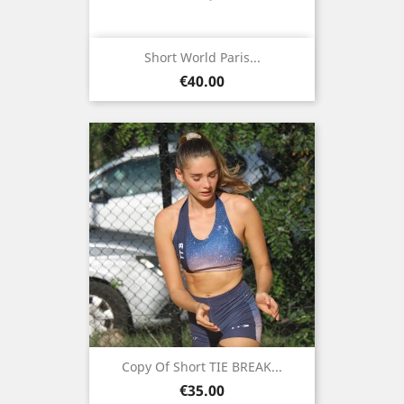
Short World Paris...
Price
€40.00
Copy Of Short TIE BREAK...
Price
€35.00