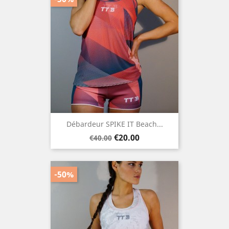
Débardeur SPIKE IT Beach...
Regular
Price
€20.00
€40.00
price
-50%