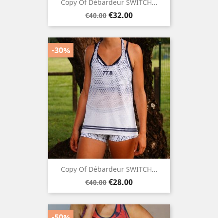
Copy Of Débardeur SWITCH...
Regular
Price
€32.00
€40.00
price
-30%
Copy Of Débardeur SWITCH...
Regular
Price
€28.00
€40.00
price
-50%