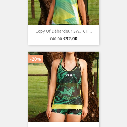
Copy Of Débardeur SWITCH...
Regular
Price
€32.00
€40.00
price
-20%