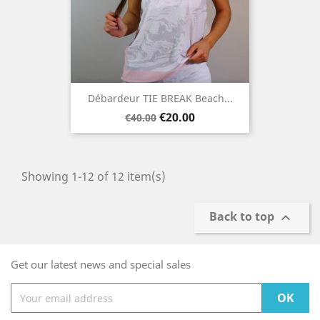
Débardeur TIE BREAK Beach...
Regular
Price
€20.00
€40.00
price
Showing 1-12 of 12 item(s)
Back to top

Get our latest news and special sales