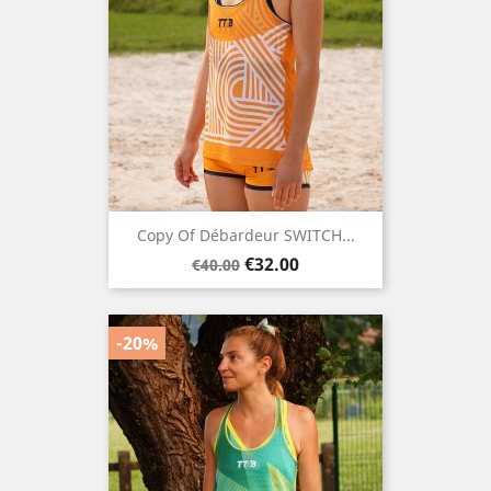
Copy Of Débardeur SWITCH...
Regular
Price
€32.00
€40.00
price
-20%