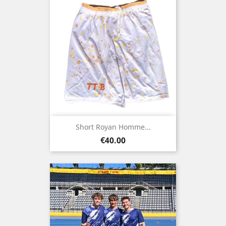
Short Royan Homme...
Price
€40.00