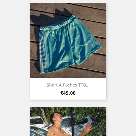
Short À Poches TTB...
Price
€45.00