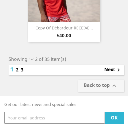
Copy Of Débardeur RECEIVE...
Price
€40.00
Showing 1-12 of 35 item(s)
1
Next
2
3

Back to top

Get our latest news and special sales