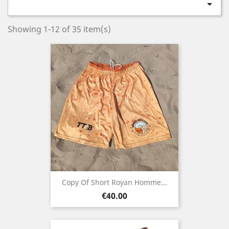

Showing 1-12 of 35 item(s)
Copy Of Short Royan Homme...
Price
€40.00