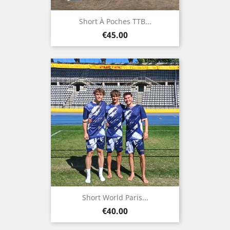
Short À Poches TTB...
Price
€45.00
Short World Paris...
Price
€40.00