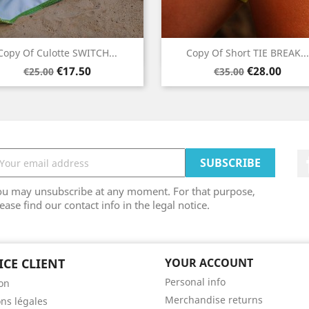
Quick view
Quick view


Copy Of Culotte SWITCH...
Copy Of Short TIE BREAK...
Regular
Price
Regular
Price
Yellow
Yellow
€17.50
€28.00
€25.00
€35.00
price
price
ou may unsubscribe at any moment. For that purpose,
ease find our contact info in the legal notice.
ICE CLIENT
YOUR ACCOUNT
Personal info
son
Merchandise returns
ns légales