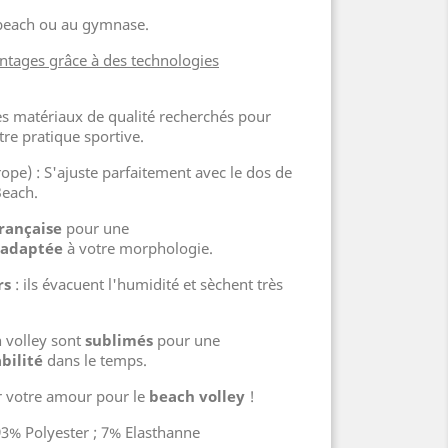
 beach ou au gymnase.
ntages grâce à des technologies
 Des matériaux de qualité recherchés pour
re pratique sportive.
ope) : S'ajuste parfaitement avec le dos de
Beach.
française
pour une
adaptée
à votre morphologie.
rs
: ils évacuent l'humidité et sèchent très
 volley sont
sublimés
pour une
bilité
dans le temps.
er votre amour pour le
beach volley
!
93% Polyester ; 7% Elasthanne