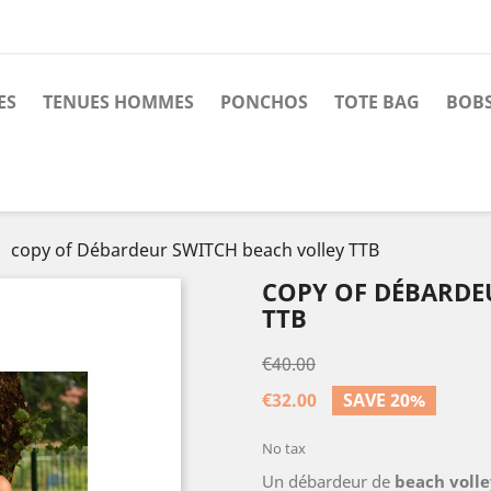
ES
TENUES HOMMES
PONCHOS
TOTE BAG
BOBS
copy of Débardeur SWITCH beach volley TTB
COPY OF DÉBARDE
TTB
€40.00
€32.00
SAVE 20%
No tax
Un débardeur de
beach volle