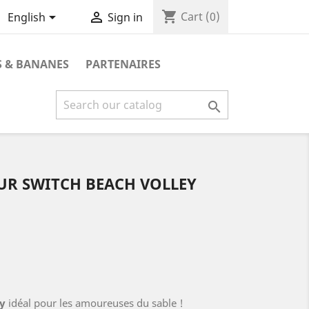
shopping_cart


Cart
(0)
English
Sign in
 & BANANES
PARTENAIRES

UR SWITCH BEACH VOLLEY
y
idéal pour les amoureuses du sable !