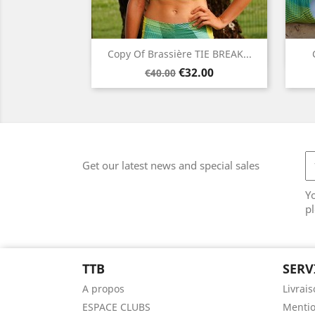
Quick view

Copy Of Brassière TIE BREAK...
Regular
Price
Yellow
€32.00
€40.00
price
Get our latest news and special sales
Y
pl
TTB
SERV
A propos
Livrai
ESPACE CLUBS
Mentio