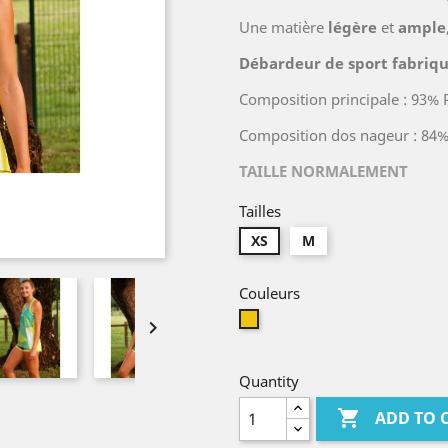
Une matière
légère
et
ample
Débardeur de sport fabriqu
Composition principale : 93% 
Composition dos nageur : 84% 
TAILLE NORMALEMENT
Tailles
XS
M
Couleurs
Yellow

Quantity

ADD TO 