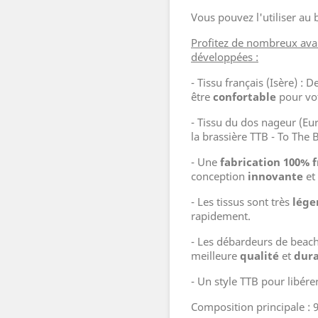
Vous pouvez l'utiliser au
Profitez de nombreux ava
développées :
- Tissu français (Isère) :
être
confortable
pour vot
- Tissu du dos nageur (Eur
la brassière TTB - To The 
- Une
fabrication 100% 
conception
innovante
et
- Les tissus sont très
lége
rapidement.
- Les débardeurs de beach
meilleure
qualité
et
dura
- Un style TTB pour libér
Composition principale : 