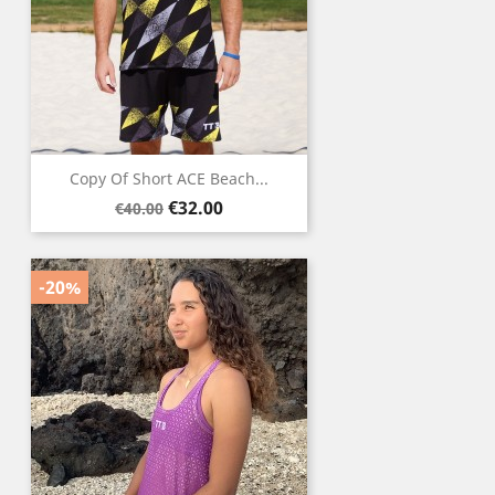
Copy Of Short ACE Beach...
Regular
Price
€32.00
€40.00
price
-20%