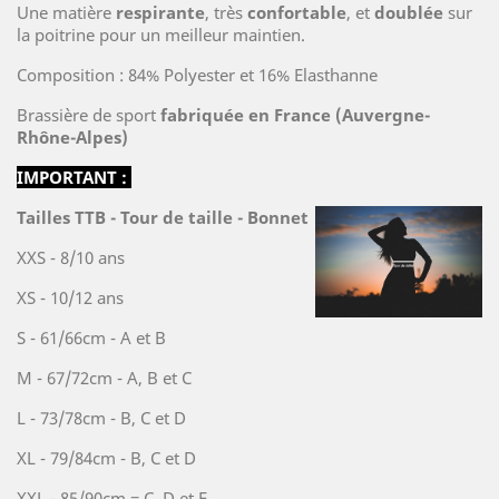
Une matière
respirante
, très
confortable
, et
doublée
sur
la poitrine pour un meilleur maintien.
Composition : 84% Polyester et 16% Elasthanne
Brassière de sport
fabriquée en France (Auvergne-
Rhône-Alpes)
IMPORTANT :
Tailles TTB - Tour de taille - Bonnet
XXS - 8/10 ans
XS - 10/12 ans
S - 61/66cm - A et B
M - 67/72cm - A, B et C
L - 73/78cm - B, C et D
XL - 79/84cm - B, C et D
XXL - 85/90cm = C, D et E