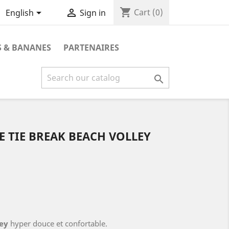
shopping_cart


Cart
(0)
English
Sign in
 & BANANES
PARTENAIRES

E TIE BREAK BEACH VOLLEY
ey
hyper douce et confortable.