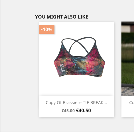
YOU MIGHT ALSO LIKE
-10%
Quick view

Copy Of Brassière TIE BREAK...
Co
Regular
Price
€40.50
€45.00
price