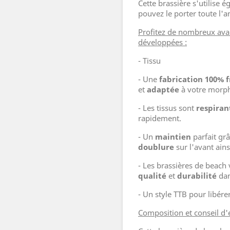
Cette brassière s'utilise é
pouvez le porter toute l'a
Profitez de nombreux ava
développées :
- Tissu
- Une
fabrication 100% 
et
adaptée
à votre morph
- Les tissus sont
respiran
rapidement.
- Un
maintien
parfait grâ
doublure
sur l'avant ain
- Les brassières de beach
qualité
et
durabilité
dan
- Un style TTB pour libér
Composition et conseil d'e