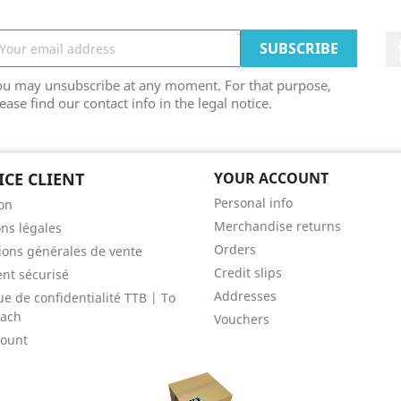
ou may unsubscribe at any moment. For that purpose,
ease find our contact info in the legal notice.
ICE CLIENT
YOUR ACCOUNT
Personal info
son
Merchandise returns
ns légales
Orders
ions générales de vente
Credit slips
nt sécurisé
Addresses
ue de confidentialité TTB | To
each
Vouchers
count