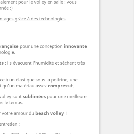
galement pour le volley en salle : vous
nnée :)
ntages grâce à des technologies
française
pour une conception
innovante
ologie.
ts
: ils évacuent l'humidité et sèchent très
ce à un élastique sous la poitrine, une
si qu'un matériau assez
compressif
.
 volley sont
sublimées
pour une meilleure
s le temps.
er votre amour du
beach volley
!
ntretien :