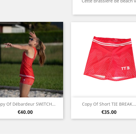
Cette brassière de beach 
Quick view
Quick view


py Of Débardeur SWITCH...
Copy Of Short TIE BREAK...
Price
Price
Red
€40.00
€35.00