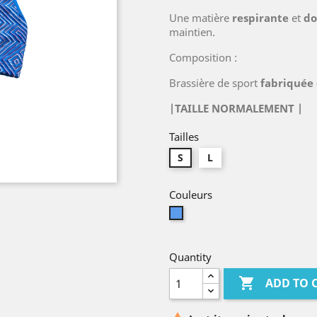
Une matière
respirante
et
do
maintien.
Composition :
Brassière de sport
fabriquée
|TAILLE NORMALEMENT |
Tailles
S
L
Couleurs
Blue
Quantity

ADD TO 