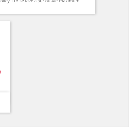
volley TTB se lave à 30° ou 40° maximum