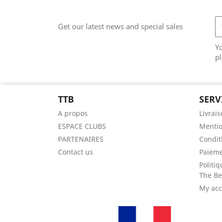
Get our latest news and special sales
Y
pl
TTB
SERV
A propos
Livrai
ESPACE CLUBS
Mentio
PARTENAIRES
Condit
Contact us
Paieme
Politiq
The B
My ac