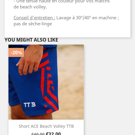
- Une tenue haute en couleur pour vos matchs
de beach volley.
Conseil d'entretien :
Lavage à 30°/40° en machine ;
pas de sèche-linge
YOU MIGHT ALSO LIKE
-20%
Short ACE Beach Volley TTB
Regular
Price
€32.00
€40.00