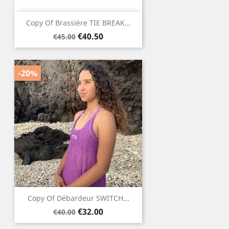
Copy Of Brassière TIE BREAK...
Regular
Price
€40.50
€45.00
price
-20%
Copy Of Débardeur SWITCH...
Regular
Price
€32.00
€40.00
price