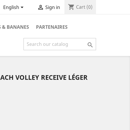
shopping_cart


Cart
(0)
English
Sign in
 & BANANES
PARTENAIRES

ACH VOLLEY RECEIVE LÉGER