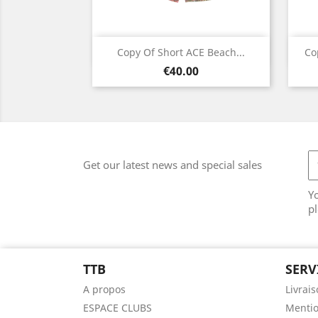
Quick view

Copy Of Short ACE Beach...
Co
Price
Black
€40.00
Get our latest news and special sales
Y
pl
TTB
SERV
A propos
Livrai
ESPACE CLUBS
Mentio