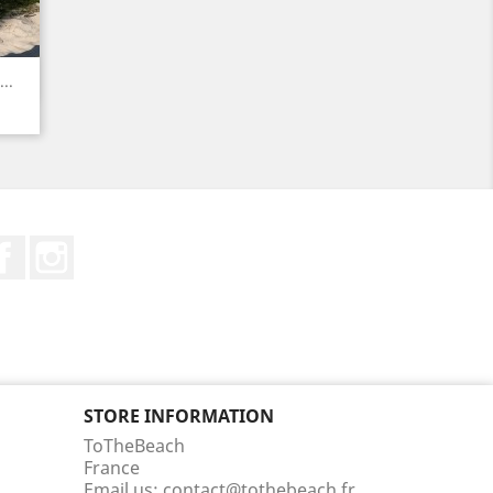
..
Facebook
Instagram
STORE INFORMATION
ToTheBeach
France
Email us:
contact@tothebeach.fr