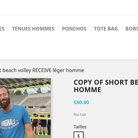
ES
TENUES HOMMES
PONCHOS
TOTE BAG
BOBS
t beach volley RECEIVE léger homme
COPY OF SHORT BE
HOMME
€40.00
No tax
Tailles
S