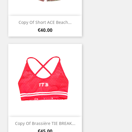
Copy Of Short ACE Beach...
Price
€40.00
Copy Of Brassière TIE BREAK...
Price
€45.00