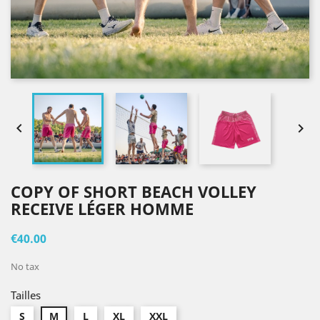


COPY OF SHORT BEACH VOLLEY
RECEIVE LÉGER HOMME
€40.00
No tax
Tailles
S
M
L
XL
XXL