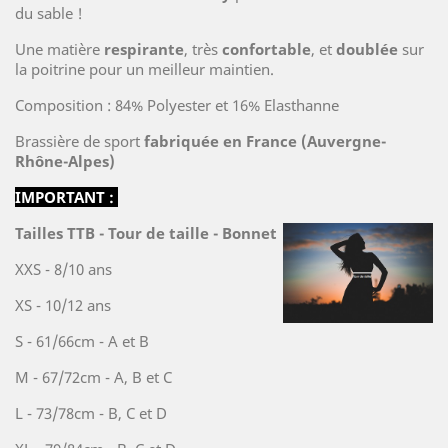
du sable !
Une matière
respirante
, très
confortable
, et
doublée
sur
la poitrine pour un meilleur maintien.
Composition : 84% Polyester et 16% Elasthanne
Brassière de sport
fabriquée en France (Auvergne-
Rhône-Alpes)
IMPORTANT :
Tailles TTB - Tour de taille - Bonnet
XXS - 8/10 ans
XS - 10/12 ans
S - 61/66cm - A et B
M - 67/72cm - A, B et C
L - 73/78cm - B, C et D