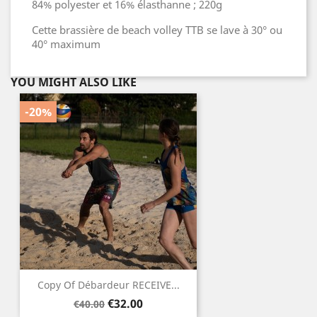
84% polyester et 16% élasthanne ; 220g
Cette brassière de beach volley TTB se lave à 30° ou
40° maximum
YOU MIGHT ALSO LIKE
-20%
Copy Of Débardeur RECEIVE...
Regular
Price
€32.00
€40.00