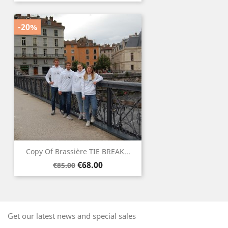
price
-20%
Copy Of Brassière TIE BREAK...
Regular
Price
€68.00
€85.00
price
Get our latest news and special sales