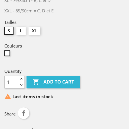
XL - 79/84cm - B, C et D
XXL - 85/90cm = C, D et E
Tailles
S
L
XL
Couleurs
White
Quantity

ADD TO CART

Last items in stock
Share