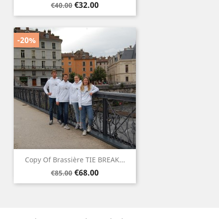
Regular
Price
€32.00
€40.00
price
-20%
Copy Of Brassière TIE BREAK...
Regular
Price
€68.00
€85.00
price